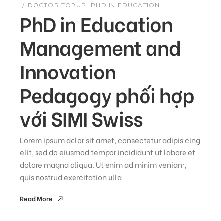
DOCTOR TOPUP
PHD IN EDUCATION
PhD in Education
Management and
Innovation
Pedagogy phối hợp
với SIMI Swiss
Lorem ipsum dolor sit amet, consectetur adipisicing
elit, sed do eiusmod tempor incididunt ut labore et
dolore magna aliqua. Ut enim ad minim veniam,
quis nostrud exercitation ulla
Read More
Read More