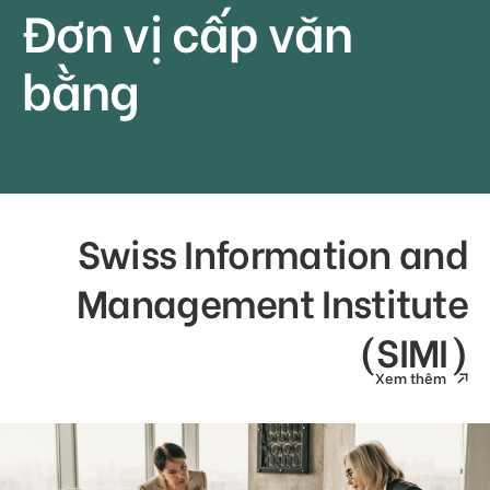
Đơn vị cấp văn
bằng
Swiss Information and
Management Institute
(SIMI)
Xem thêm
Xem thêm