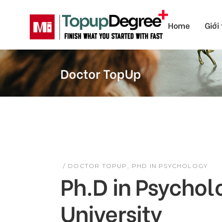
Skip
to
the
Home
Giới
content
Doctor TopUp
DOCTOR TOPUP
PHD IN PSYCHOLOGY
Ph.D in Psychol
University