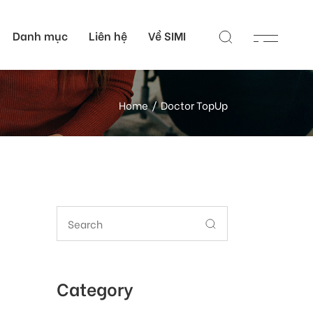
Danh mục
Liên hệ
Về SIMI
 Nhân
Liên hệ
Home
Doctor TopUp
c Sĩ
Các campus của SIMI
 Sĩ
Đơn vị hỗ trợ học thuật
tại Việt Nam
Cổng hỗ trợ học thuật
toàn cầu
Search
for:
Category