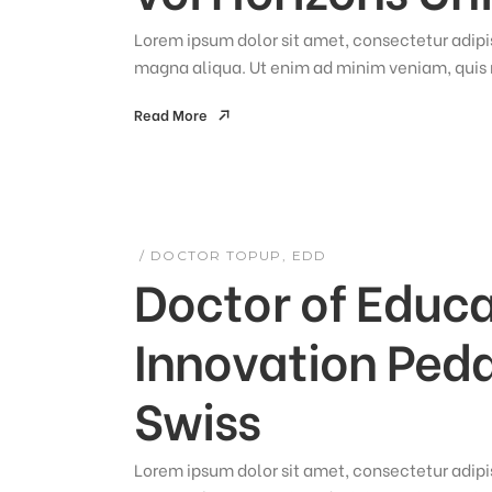
Lorem ipsum dolor sit amet, consectetur adipis
magna aliqua. Ut enim ad minim veniam, quis n
Read More
Read More
DOCTOR TOPUP
EDD
Doctor of Educ
Innovation Peda
Swiss
Lorem ipsum dolor sit amet, consectetur adipis