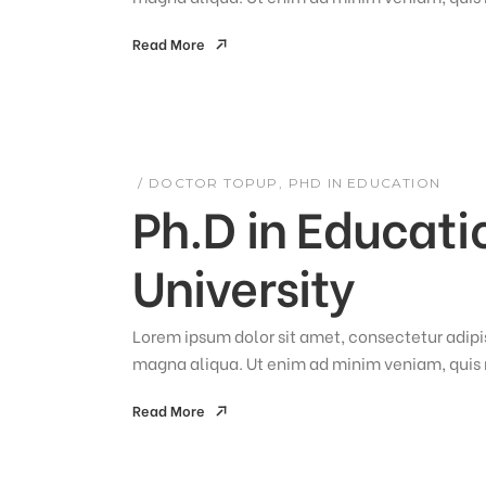
Read More
Read More
DOCTOR TOPUP
PHD IN EDUCATION
Ph.D in Educati
University
Lorem ipsum dolor sit amet, consectetur adipis
magna aliqua. Ut enim ad minim veniam, quis n
Read More
Read More