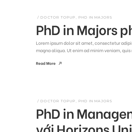
DOCTOR TOPUP
PHD IN MAJORS
PhD in Majors ph
Lorem ipsum dolor sit amet, consectetur adipis
magna aliqua. Ut enim ad minim veniam, quis n
Read More
Read More
DOCTOR TOPUP
PHD IN MAJORS
PhD in Managem
với Horizons Uni