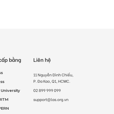
 cấp bằng
Liên hệ
ss
11 Nguyễn Đình Chiểu,
P. Đa Kao, Q1, HCMC.
ss
02 899 999 099
 University
support@las.org.vn
UITM
 VERN