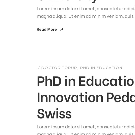
Lorem ipsum dolor sit amet, consectetur adipis
magna aliqua. Ut enim ad minim veniam, quis n
Read More
Read More
DOCTOR TOPUP
PHD IN EDUCATION
PhD in Educat
Innovation Peda
Swiss
Lorem ipsum dolor sit amet, consectetur adipis
magna aliqua. Ut enim ad minim veniam, quis n