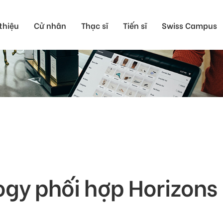
 thiệu
Cử nhân
Thạc sĩ
Tiến sĩ
Swiss Campus
Du học Thụy Sĩ Cử
Du học Thụy Sĩ Thạ
Du học Thụy Sĩ Tiến
ogy phối hợp Horizons