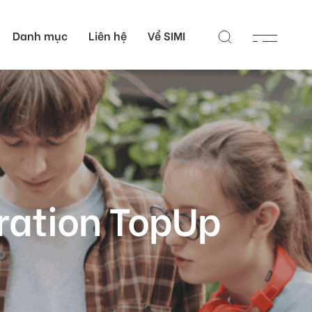
Danh mục
Liên hệ
Về SIMI
 Nhân
Liên hệ
c Sĩ
Các campus của SIMI
 Sĩ
Đơn vị hỗ trợ học thuật
tại Việt Nam
Cổng hỗ trợ học thuật
toàn cầu
tration TopUp