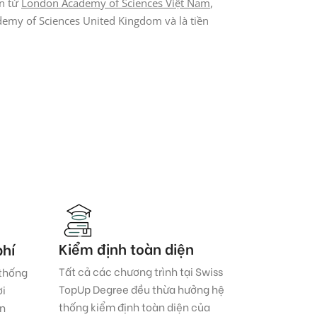
ền từ
London Academy of Sciences Việt Nam
,
emy of Sciences United Kingdom và là tiền
Kiểm định toàn diện
phí
Tất cả các chương trình tại Swiss
 thống
TopUp Degree đều thừa hưởng hệ
ời
thống kiểm định toàn diện của
ên