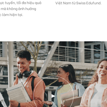
rực tuyến, tối đa hiệu quả
Việt Nam từ Swiss Edufund.
p mà không ảnh hưởng
c làm hiện tại.