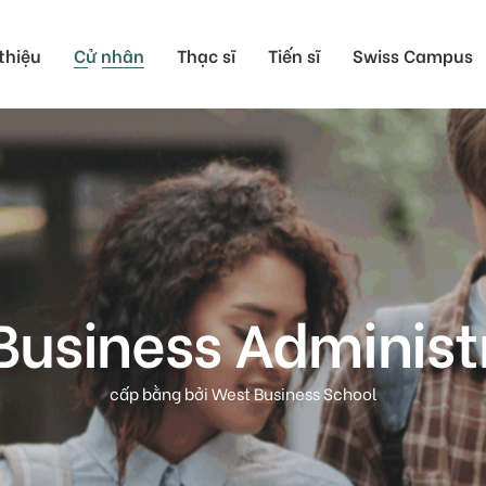
 thiệu
Cử nhân
Thạc sĩ
Tiến sĩ
Swiss Campus
Du học Thụy Sĩ Cử
Du học Thụy Sĩ Thạ
Du học Thụy Sĩ Tiến
Business Adminis
cấp bằng bởi West Business School