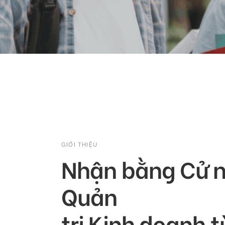
GIỚI THIỆU
Nhận bằng Cử 
Quản
trị Kinh doanh 