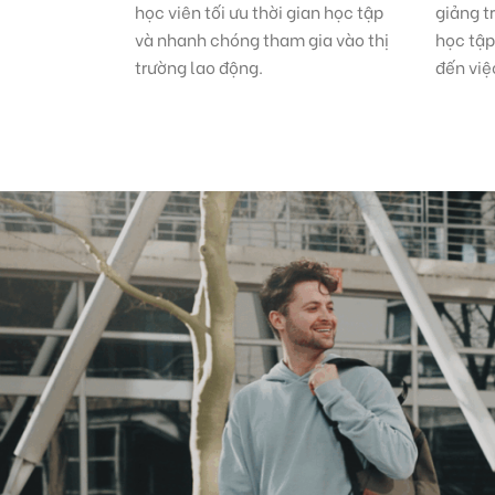
học viên tối ưu thời gian học tập
giảng t
và nhanh chóng tham gia vào thị
học tậ
trường lao động.
đến việ