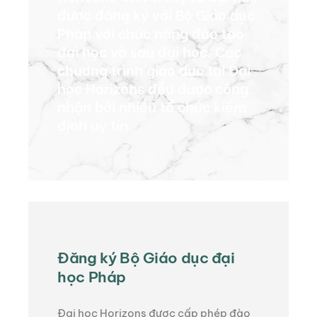
được đăng ký với Bộ Giáo dục
Pháp với chức năng đào tạo
đại học và sau đại học. Các
chương trình giáo dục tại Đại
học Horizons đều được công
nhận bởi nhiều tổ chức kiểm
định uy tín.
Đăng ký Bộ Giáo dục đại
học Pháp
Đại học Horizons được cấp phép đào