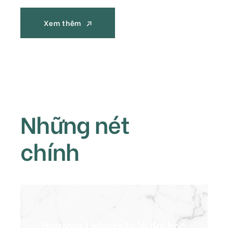
Xem thêm
Xem thêm
Những nét
chính
Horizons University là đại học