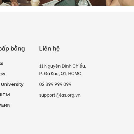
 cấp bằng
Liên hệ
ss
11 Nguyễn Đình Chiểu,
P. Đa Kao, Q1, HCMC.
ss
02 899 999 099
 University
support@las.org.vn
UITM
 VERN