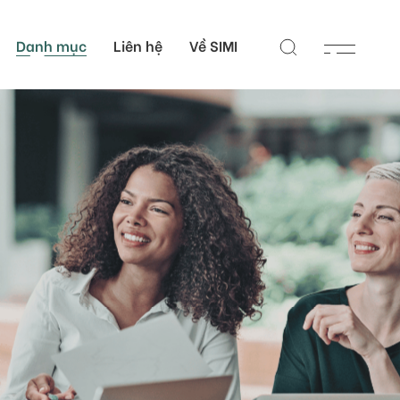
Danh mục
Liên hệ
Về SIMI
 Nhân
Liên hệ
c Sĩ
Các campus của SIMI
 Sĩ
Đơn vị hỗ trợ học thuật
tại Việt Nam
Cổng hỗ trợ học thuật
toàn cầu