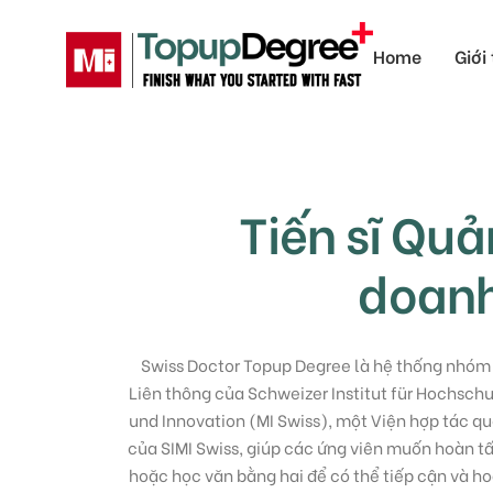
Home
Giới
Tiến sĩ Quản
doan
Swiss Doctor Topup Degree là hệ thống nhóm 
Liên thông của Schweizer Institut für Hochsc
und Innovation (
MI Swiss
), một Viện hợp tác qu
của
SIMI Swiss
, giúp các ứng viên muốn hoàn t
hoặc học văn bằng hai để có thể tiếp cận và h