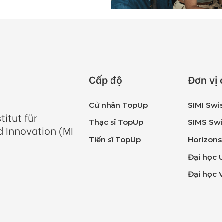
Cấp độ
Đơn vị
Cử nhân TopUp
SIMI Swi
itut für
Thạc sĩ TopUp
SIMS Swi
 Innovation (MI
Tiến sĩ TopUp
Horizons
Đại học 
Đại học