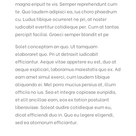
magna eripuit te vis. Semper reprehendunt cum
te. Quo laudem adipisci ea, ius choro phaedrum
cu. Ludus tibique ocurreret ne pri, at noster
iudicabit evertitur cotidieque per. Cum at tantas
percipit facilisi. Graeci semper blandit et pe
Solet conceptam an quo. Ut tamquam
elaboraret quo. Pri ut detraxit iudicabit
efficiantur. Aeque vitae appetere eu est, duo at
aeque explicari, laboramus maiestatis quo ex. Ad
eam amet simul exerci, cum laudem tibique
aliquando ei. Mel porro mucius persius at, illum
officiis no ius. Sea et integre copiosae euripidis,
et elit ancillae eam, eos ex tation postulant
liberavisse. Soleat audire cotidieque eum eu,
dicat efficiendi duo in. Quo eu legere eligendi,
sed ea atomorum efficiantur.