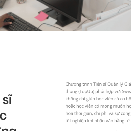
Chương trình Tiến sĩ Quản lý G
sĩ
thông (TopUp) phối hợp với Swis
không chỉ giúp học viên có cơ h
hoặc học viên có mong muốn học
ục
hóa thời gian, chi phí và sự cô
tốt nghiệp khi nhận văn bằng từ 
ơng