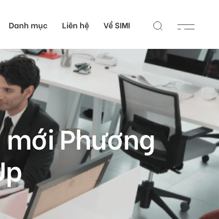
Danh mục
Liên hệ
Về SIMI
 Nhân
Liên hệ
c Sĩ
Các campus của SIMI
 Sĩ
Đơn vị hỗ trợ học thuật
tại Việt Nam
ổi mới Phương
Cổng hỗ trợ học thuật
toàn cầu
Up
)