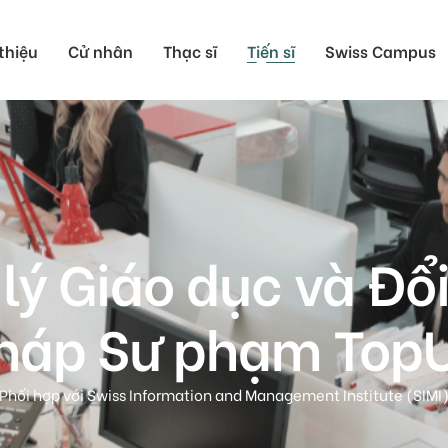
 thiệu
Cử nhân
Thạc sĩ
Tiến sĩ
Swiss Campus
Du học Thụy Sĩ Cử
Du học Thụy Sĩ Thạ
Du học Thụy Sĩ Tiến
 lý Giáo dục và Đ
háp Sư phạm Top
Phối hợp với Swiss Information and Management Institute (SIMI