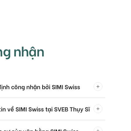
ng nhận
ịnh công nhận bởi SIMI Swiss
in về SIMI Swiss tại SVEB Thụy Sĩ
 sự của văn bằng SIMI Swiss