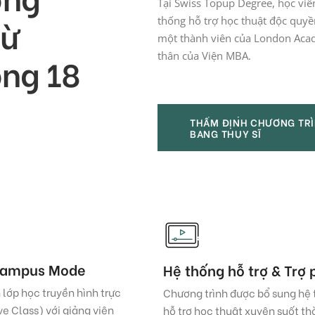
Tại Swiss Topup Degree, học viê
từ
thống hỗ trợ học thuật độc quy
một thành viên của London Acad
thân của Viện MBA.
òng 18
THẨM ĐỊNH CHƯƠNG TRÌ
BANG THỤY SĨ
THẨM ĐỊNH CHƯƠNG TRÌ
BANG THỤY SĨ
campus Mode
Hệ thống hỗ trợ & Trợ 
 lớp học truyền hình trực
Chương trình được bổ sung hệ
ive Class) với giảng viên
hỗ trợ học thuật xuyên suốt th