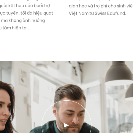
oài kết hợp các buổi trợ
gian học và trợ phí cho sinh vi
rực tuyến, tối đa hiệu quat
Việt Nam từ Swiss Edufund.
p mà không ảnh hưởng
c làm hiện tại.