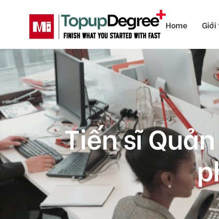
Home
Giới
Tiến sĩ Quản
p