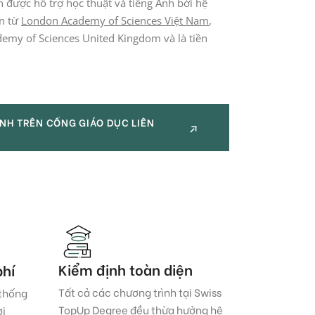
n được hỗ trợ học thuật và tiếng Anh bởi hệ
ền từ
London Academy of Sciences Việt Nam
,
emy of Sciences United Kingdom và là tiền
NH TRÊN CỔNG GIÁO DỤC LIÊN
NH TRÊN CỔNG GIÁO DỤC LIÊN
Kiểm định toàn diện
phí
Tất cả các chương trình tại Swiss
 thống
TopUp Degree đều thừa hưởng hệ
ời