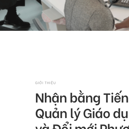
GIỚI THIỆU
Nhận bằng Tiến 
Quản lý Giáo d
và Đổi mới Phư