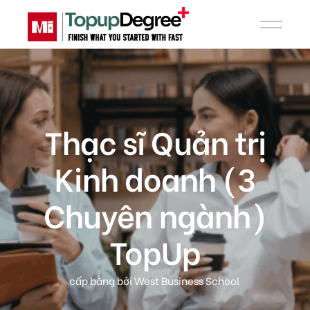
Thạc sĩ Quản trị
Kinh doanh (3
Chuyên ngành)
TopUp
cấp bằng bởi West Business School